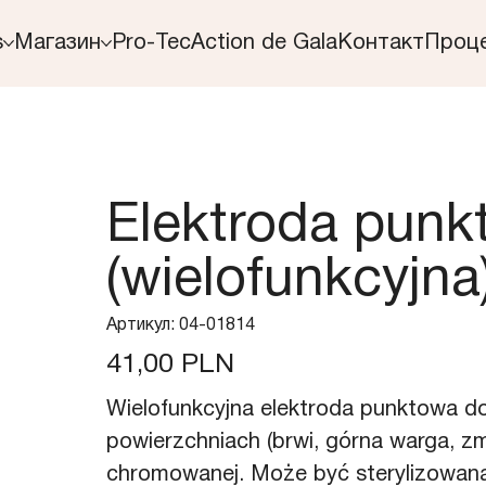
s
Магазин
Pro-Tec
Action de Gala
Контакт
Проц
Elektroda punk
(wielofunkcyjna
Артикул
Артикул:
04-01814
04-
01814
Ціна
41,00 PLN
Wielofunkcyjna elektroda punktowa do
powierzchniach (brwi, górna warga, zm
chromowanej. Może być sterylizowana