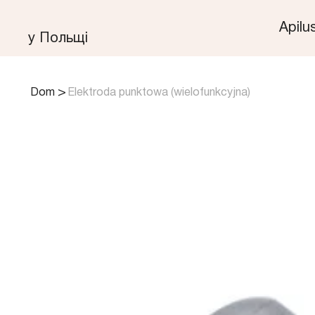
Apilu
у Польщі
>
Dom
Elektroda punktowa (wielofunkcyjna)