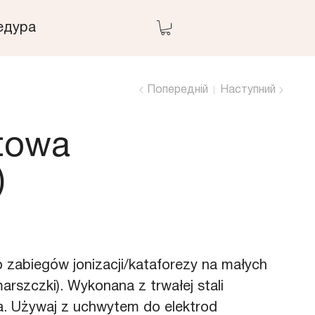
едура
Попередній
Наступний
towa
)
 zabiegów jonizacji/kataforezy na małych
arszczki). Wykonana z trwałej stali
. Używaj z uchwytem do elektrod