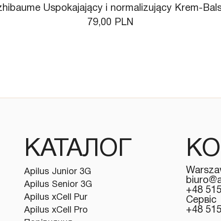
zhibaume Uspokajający i normalizujący Krem-Ba
Ціна
79,00 PLN
КАТАЛОГ
КО
Warsza
Apilus Junior 3G
biuro@a
Apilus Senior 3G
+48 51
Apilus xCell Pur
Сервіс
+48 51
Apilus xCell Pro