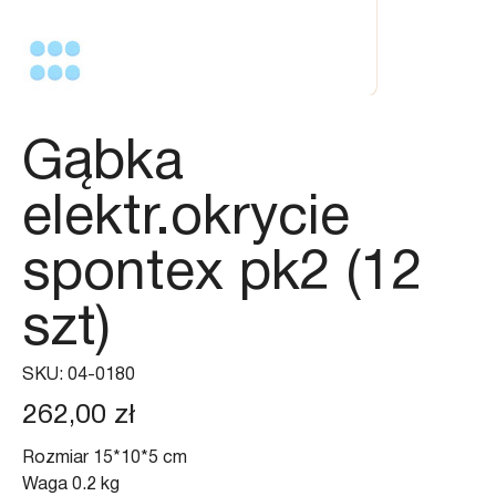
Gąbka
elektr.okrycie
spontex pk2 (12
szt)
SKU
SKU:
04-0180
04-
0180
Cena
262,00 zł
Rozmiar 15*10*5 cm
Waga 0.2 kg