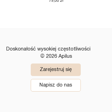
Cena
79,00 zł
Doskonałość wysokiej częstotliwości
© 2026 Apilus
Zarejestruj się
Napisz do nas