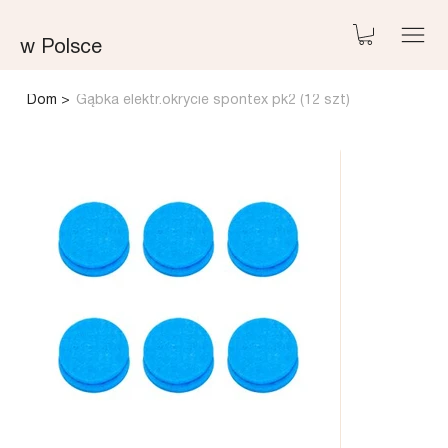
w Polsce
Dom
>
Gąbka elektr.okrycie spontex pk2 (12 szt)