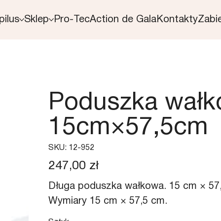
pilus
Sklep
Pro-Tec
Action de Gala
Kontakty
Zabi
Poduszka wał
15cm×57,5cm
SKU
SKU:
12-952
12-
952
Cena
247,00 zł
Długa poduszka wałkowa. 15 cm × 57,5
Wymiary 15 cm × 57,5 cm.