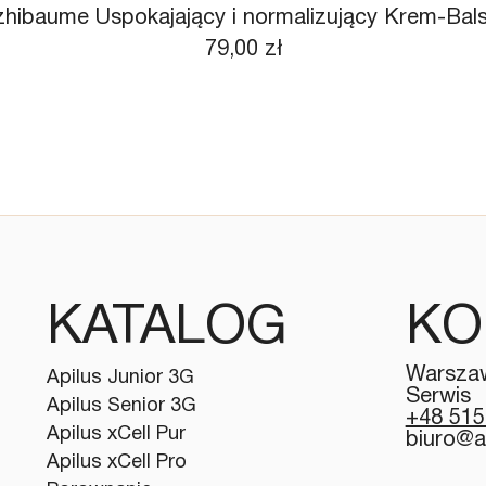
zhibaume Uspokajający i normalizujący Krem-Ba
Cena
79,00 zł
KATALOG
KO
Warszaw
Apilus Junior 3G
Serwis
Apilus Senior 3G
+48 515
Apilus xCell Pur
biuro@a
Apilus xCell Pro