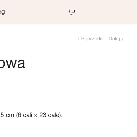
eg
Poprzedni
Dalej
kowa
 cm (6 cali × 23 cale).