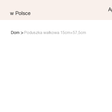
A
w Polsce
>
Dom
Poduszka wałkowa 15cm×57,5cm