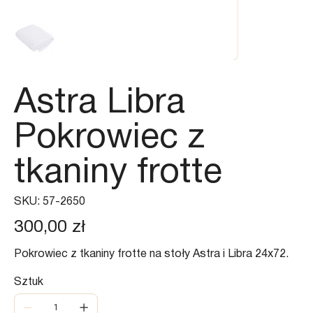
Astra Libra
Pokrowiec z
tkaniny frotte
SKU
SKU:
57-2650
57-
2650
Cena
300,00 zł
Pokrowiec z tkaniny frotte na stoły Astra i Libra 24x72.
Sztuk