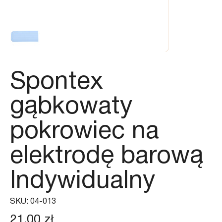
Spontex
gąbkowaty
pokrowiec na
elektrodę barową
Indywidualny
SKU
SKU:
04-013
04-
013
Cena
21,00 zł