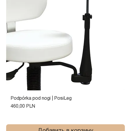
Podpórka pod nogi | PosiLeg
Цена
460,00 PLN