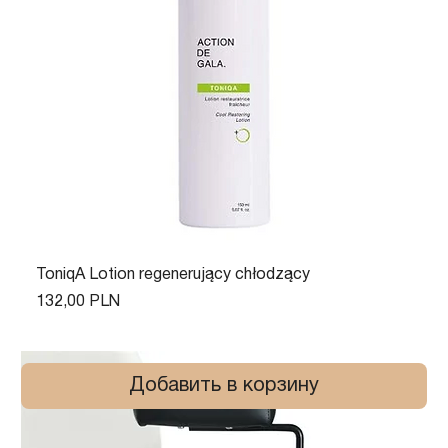
ToniqA Lotion regenerujący chłodzący
Цена
132,00 PLN
Добавить в корзину