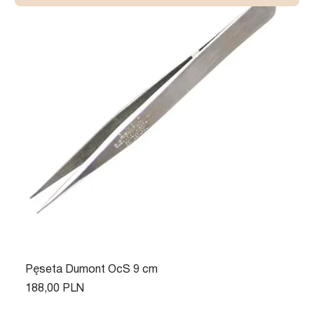
Pęseta Dumont OcS 9 cm
Цена
188,00 PLN