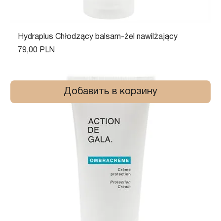
Hydraplus Chłodzący balsam-żel nawilżający
Цена
79,00 PLN
Добавить в корзину