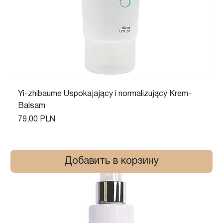
Yi-zhibaume Uspokajający i normalizujący Krem-
Balsam
Цена
79,00 PLN
Добавить в корзину