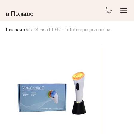
​в Польше
Главная
>
Vita-Sensa LT G2 – fototerapia przenośna