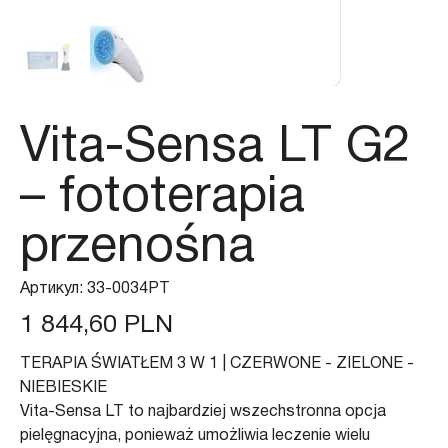
Vita-Sensa LT G2
– fototerapia
przenośna
Артикул:
Артикул:
33-0034PT
33-
0034PT
Цена
1 844,60 PLN
TERAPIA ŚWIATŁEM 3 W 1 | CZERWONE - ZIELONE -
NIEBIESKIE
Vita-Sensa LT to najbardziej wszechstronna opcja
pielęgnacyjna, ponieważ umożliwia leczenie wielu