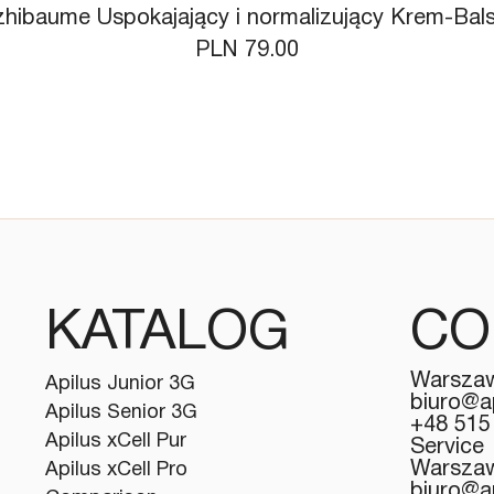
zhibaume Uspokajający i normalizujący Krem-Ba
Price
PLN 79.00
KATALOG
CO
Warszaw
Apilus Junior 3G
biuro@a
Apilus Senior 3G
+48 515
Apilus xCell Pur
Service
Warszaw
Apilus xCell Pro
biuro@a