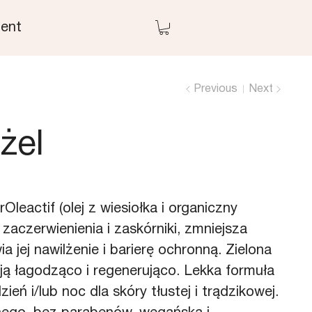
ent
Previous
Next
żel
leactif (olej z wiesiołka i organiczny
 zaczerwienienia i zaskórniki, zmniejsza
a jej nawilżenie i barierę ochronną. Zielona
łają łagodząco i regenerująco. Lekka formuła
ń i/lub noc dla skóry tłustej i trądzikowej.