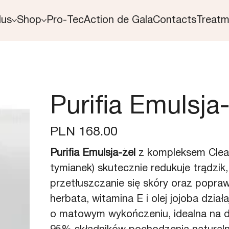
lus
Shop
Pro-Tec
Action de Gala
Contacts
Treatm
Purifia Emulsja-
Price
PLN 168.00
Purifia Emulsja-żel
z kompleksem ClearO
tymianek) skutecznie redukuje trądzik,
przetłuszczanie się skóry oraz poprawi
herbata, witamina E i olej jojoba dzia
o matowym wykończeniu, idealna na dzie