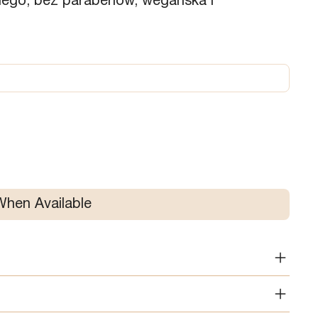
nego, bez parabenów, wegańska i
When Available