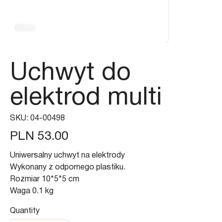
Uchwyt do
elektrod multi
SKU
SKU:
04-00498
04-
00498
Price
PLN 53.00
Uniwersalny uchwyt na elektrody
Wykonany z odpornego plastiku.
Rozmiar 10*5*5 cm
Waga 0.1 kg
Quantity