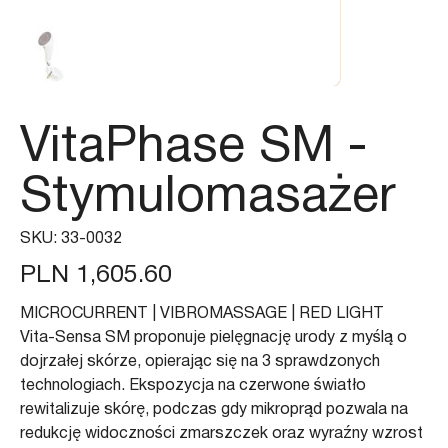
VitaPhase SM -
Stymulomasażer
SKU
SKU:
33-0032
33-
0032
Price
PLN 1,605.60
MICROCURRENT | VIBROMASSAGE | RED LIGHT
Vita-Sensa SM proponuje pielęgnację urody z myślą o
dojrzałej skórze, opierając się na 3 sprawdzonych
technologiach. Ekspozycja na czerwone światło
rewitalizuje skórę, podczas gdy mikroprąd pozwala na
redukcję widoczności zmarszczek oraz wyraźny wzrost