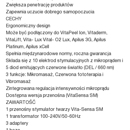
Zwiększa penetrację produktów
Zapewnia uczucie dobrego samopoczucia
CECHY
Ergonomiczny design
Może być podłączony do VitaPeel Ion, Vitaderm,
VitaLift, Vita- Lux Vital- O2 Lux, Apilus 3G, Apilus
Platinum, Apilus xCell
Spełnia międzynarodowe normy, roczna gwarancja
Składa się z 10 elektrod stymulacyjnych z mikroprądem i
5 diod emitujących czerwone światło (DEL / 660 nm)
3 funkcje: Mikromasaż, Czerwona fototerapia i
Vibromasaż
Zintegrowana regulacja intensywności mikroprądu
Dostępna wersja przenośna (VitaSensa SM)
ZAWARTOŚĆ
1 przenośny stymulator twarzy Vita-Sensa SM
1 transformator 100-240V/50-60Hz
3 adaptery