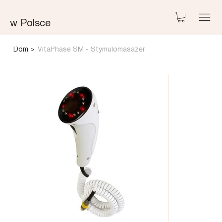
w Polsce
Dom
>
VitaPhase SM - Stymulomasażer