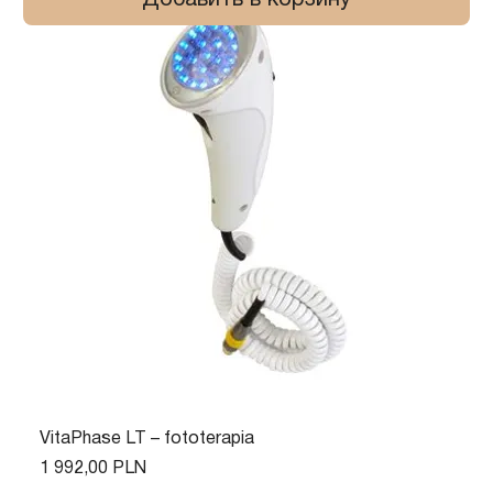
Добавить в корзину
VitaPhase LT – fototerapia
Цена
1 992,00 PLN