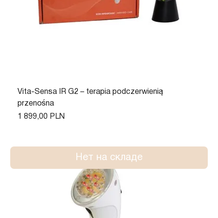
Vita-Sensa IR G2 – terapia podczerwienią
przenośna
Цена
1 899,00 PLN
Нет на складе