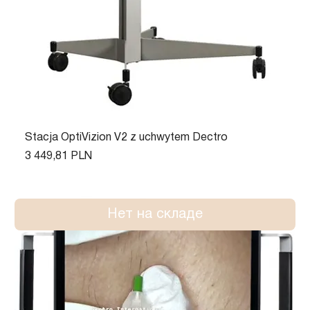
Stacja OptiVizion V2 z uchwytem Dectro
Цена
3 449,81 PLN
Нет на складе