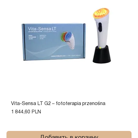
Vita-Sensa LT G2 – fototerapia przenośna
Цена
1 844,60 PLN