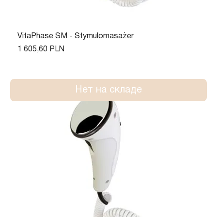
VitaPhase SM - Stymulomasażer
Цена
1 605,60 PLN
Нет на складе