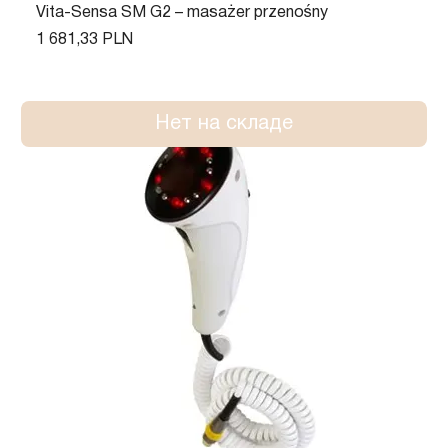
Vita-Sensa SM G2 – masażer przenośny
Цена
1 681,33 PLN
Нет на складе