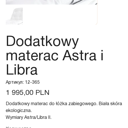
Dodatkowy
materac Astra i
Libra
Артикул:
Артикул:
12-365
12-
365
Цена
1 995,00 PLN
Dodatkowy materac do łóżka zabiegowego. Biała skóra
ekologiczna.
Wymiary Astra/Libra II.