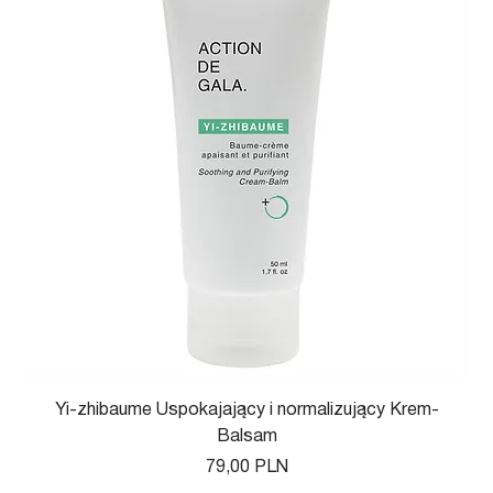
Yi-zhibaume Uspokajający i normalizujący Krem-
Balsam
Цена
79,00 PLN