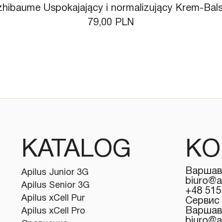
zhibaume Uspokajający i normalizujący Krem-Ba
Цена
79,00 PLN
KATALOG
KO
Варшав
Apilus Junior 3G
biuro@a
Apilus Senior 3G
+48 515
Apilus xCell Pur
Сервис
Варшав
Apilus xCell Pro
biuro@a