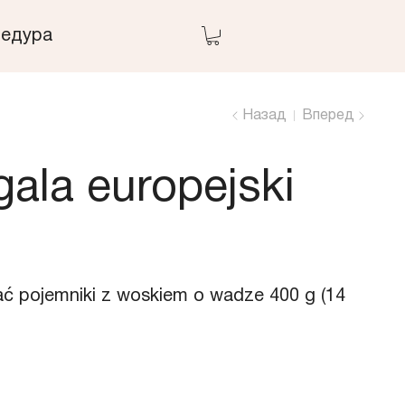
едура
Назад
Вперед
ala europejski
ć pojemniki z woskiem o wadze 400 g (14