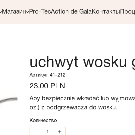
Магазин
Pro-Tec
Action de Gala
Контакты
Проц
uchwyt wosku g
Артикул:
Артикул:
41-212
41-
212
Цена
23,00 PLN
Aby bezpiecznie wkładać lub wyjmowa
oz.) z podgrzewacza do wosku.
Количество