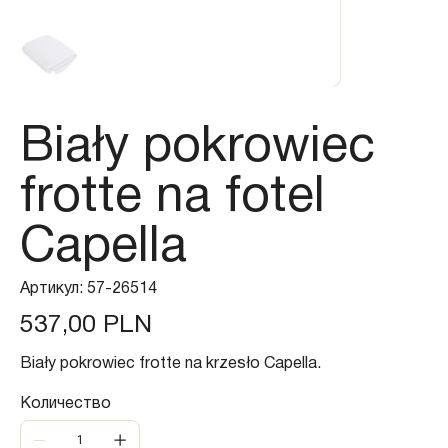
Biały pokrowiec
frotte na fotel
Capella
Артикул:
Артикул:
57-26514
57-
26514
Цена
537,00 PLN
Biały pokrowiec frotte na krzesło Capella.
Количество