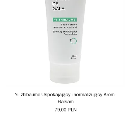
Yi-zhibaume Uspokajający i normalizujący Krem-
Balsam
Цена
79,00 PLN