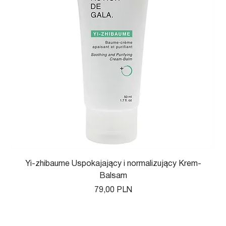
Yi-zhibaume Uspokajający i normalizujący Krem-
Balsam
Цена
79,00 PLN