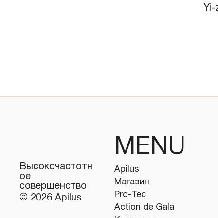
Yi-
MENU
Высокочастотн
Apilus
ое
Магазин
совершенство
Pro-Tec
© 2026 Apilus
Action de Gala