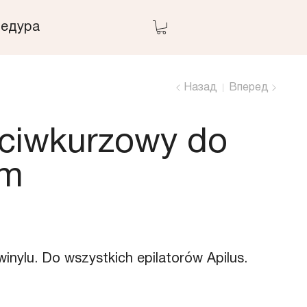
едура
Назад
Вперед
eciwkurzowy do
rm
inylu. Do wszystkich epilatorów Apilus.