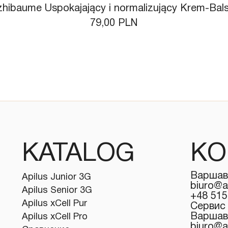
zhibaume Uspokajający i normalizujący Krem-Ba
Цена
79,00 PLN
KATALOG
KO
Варшав
Apilus Junior 3G
biuro@a
Apilus Senior 3G
+48 515
Apilus xCell Pur
Сервис
Варшав
Apilus xCell Pro
biuro@a