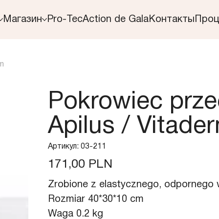
Магазин
Pro-Tec
Action de Gala
Контакты
Проц
rm
Pokrowiec prz
Apilus / Vitade
Артикул:
Артикул:
03-211
03-
211
Цена
171,00 PLN
Zrobione z elastycznego, odpornego w
Rozmiar 40*30*10 cm
Waga 0.2 kg