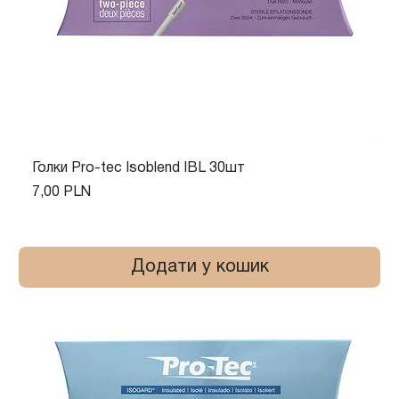
Голки Pro-tec Isoblend IBL 30шт
Ціна
7,00 PLN
Додати у кошик