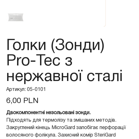
Голки (Зонди)
Pro-Tec з
нержавної сталі
Артикул
Артикул:
05-0101
05-
0101
Ціна
6,00 PLN
Двокомпонентні незольовані зонди.
Підходять для термолізу та змішаних методів.
Закруглений кінець MicroGard запобігає перфорації
волосяного фолікула. Захисний комір SteriGard