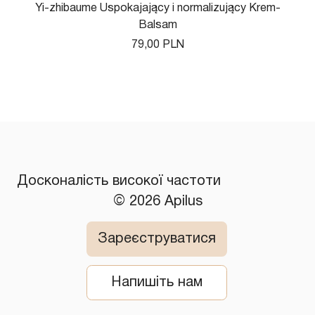
Yi-zhibaume Uspokajający i normalizujący Krem-
Balsam
Ціна
79,00 PLN
Досконалість високої частоти
© 2026 Apilus
Зареєструватися
Напишіть нам