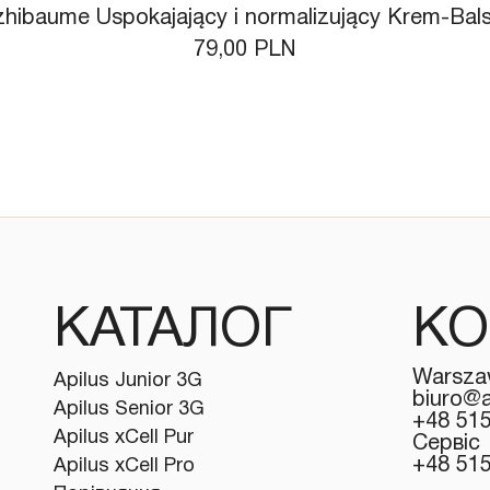
zhibaume Uspokajający i normalizujący Krem-Ba
Ціна
79,00 PLN
КАТАЛОГ
КО
Warsza
Apilus Junior 3G
biuro@a
Apilus Senior 3G
+48 51
Apilus xCell Pur
Сервіс
+48 51
Apilus xCell Pro