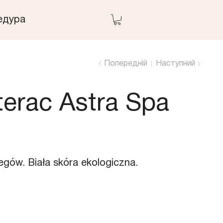
едура
Попередній
Наступний
erac Astra Spa
gów. Biała skóra ekologiczna.