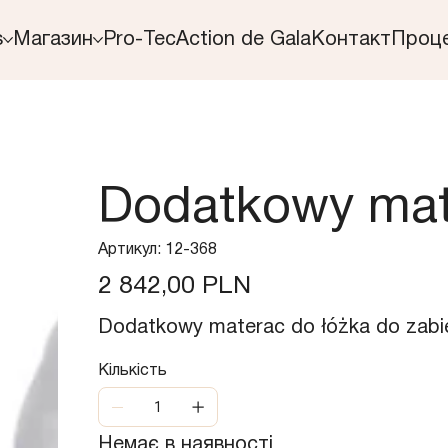
s
Магазин
Pro-Tec
Action de Gala
Контакт
Проц
Dodatkowy mat
Артикул
Артикул:
12-368
12-
368
Ціна
2 842,00 PLN
Dodatkowy materac do łóżka do zabie
Кількість
Немає в наявності