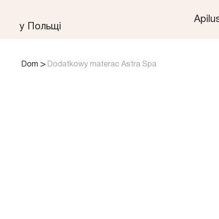
Apilu
у Польщі
>
Dom
Dodatkowy materac Astra Spa