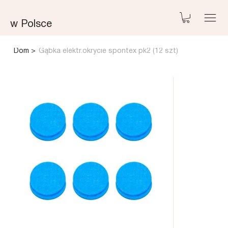
w Polsce
Dom
>
Gąbka elektr.okrycie spontex pk2 (12 szt)