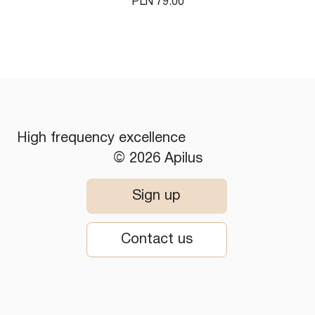
Price
PLN 79.00
High frequency excellence
© 2026 Apilus
Sign up
Contact us