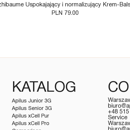
zhibaume Uspokajający i normalizujący Krem-Ba
Price
PLN 79.00
KATALOG
CO
Warszaw
Apilus Junior 3G
biuro@a
Apilus Senior 3G
+48 515
Apilus xCell Pur
Service
Warszaw
Apilus xCell Pro
biuro@a