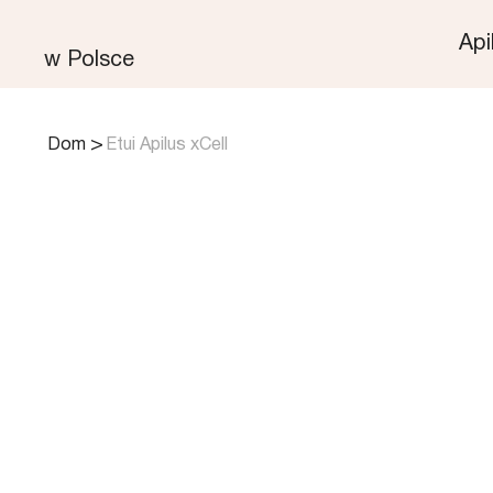
Api
w Polsce
>
Dom
Etui Apilus xCell