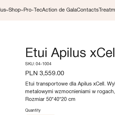
lus
Shop
Pro-Tec
Action de Gala
Contacts
Treatm
Etui Apilus xCel
SKU
SKU:
04-1004
04-
1004
Price
PLN 3,559.00
Etui transportowe dla Apilus xCell. W
metalowymi wzmocnieniami w rogach,
Rozmiar 50*40*20 cm
Quantity