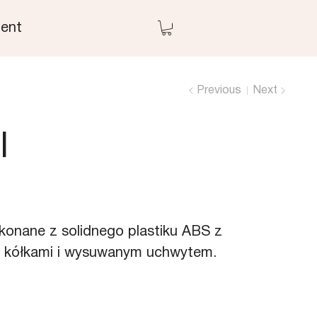
ent
Previous
Next
l
ykonane z solidnego plastiku ABS z
 kółkami i wysuwanym uchwytem.