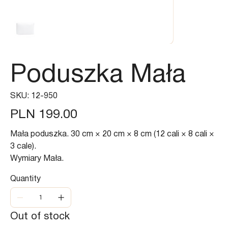
Poduszka Mała
SKU
SKU:
12-950
12-
950
Price
PLN 199.00
Mała poduszka. 30 cm × 20 cm × 8 cm (12 cali × 8 cali ×
3 cale).
Wymiary Mała.
Quantity
Out of stock