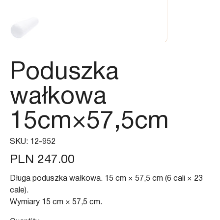
Poduszka
wałkowa
15cm×57,5cm
SKU
SKU:
12-952
12-
952
Price
PLN 247.00
Długa poduszka wałkowa. 15 cm × 57,5 cm (6 cali × 23
cale).
Wymiary 15 cm × 57,5 cm.