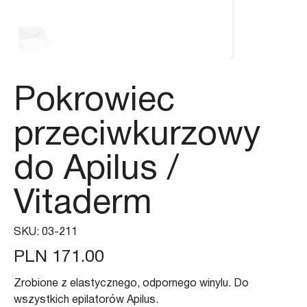
Pokrowiec
przeciwkurzowy
do Apilus /
Vitaderm
SKU
SKU:
03-211
03-
211
Price
PLN 171.00
Zrobione z elastycznego, odpornego winylu. Do
wszystkich epilatorów Apilus.