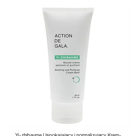
Yi-zhibaume Uspokajający i normalizujący Krem-