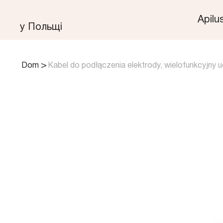
Apilu
у Польщі
>
Dom
Kabel do podłączenia elektrody, wielofunkcyjny u