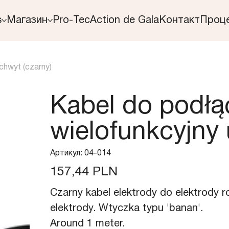
s
Магазин
Pro-Tec
Action de Gala
Контакт
Проц
chwyt (сzarny)
Kabel do podłąc
wielofunkcyjny 
Артикул
Артикул:
04-014
04-
014
Ціна
157,44 PLN
Czarny kabel elektrody do elektrody r
elektrody. Wtyczka typu 'banan'.
Around 1 meter.