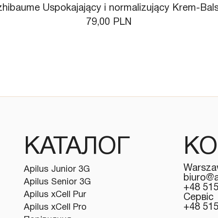
zhibaume Uspokajający i normalizujący Krem-Ba
Ціна
79,00 PLN
КАТАЛОГ
КО
Warsza
Apilus Junior 3G
biuro@a
Apilus Senior 3G
+48 51
Apilus xCell Pur
Сервіс
+48 51
Apilus xCell Pro