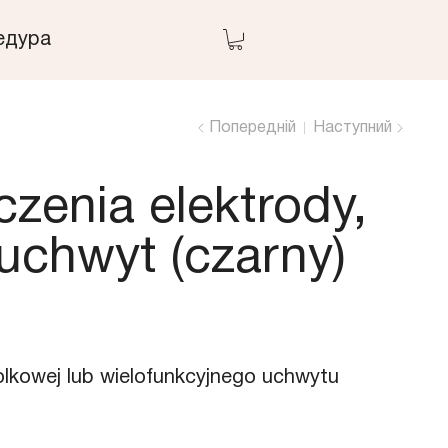
едура
Попередній
Наступний
zenia elektrody,
uchwyt (сzarny)
olkowej lub wielofunkcyjnego uchwytu